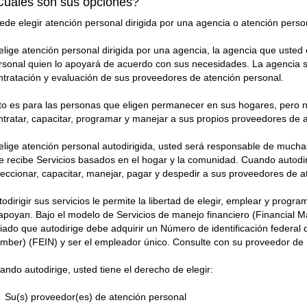
Cuáles son sus opciones?
ede elegir atención personal dirigida por una agencia o atención person
 elige atención personal dirigida por una agencia, la agencia que usted 
rsonal quien lo apoyará de acuerdo con sus necesidades. La agencia s
ntratación y evaluación de sus proveedores de atención personal.
to es para las personas que eligen permanecer en sus hogares, pero no
ntratar, capacitar, programar y manejar a sus propios proveedores de 
 elige atención personal autodirigida, usted será responsable de mucha
e recibe Servicios basados en el hogar y la comunidad. Cuando autodir
leccionar, capacitar, manejar, pagar y despedir a sus proveedores de a
todirigir sus servicios le permite la libertad de elegir, emplear y prog
 apoyan. Bajo el modelo de Servicios de manejo financiero (Financial
iliado que autodirige debe adquirir un Número de identificación federal
mber) (FEIN) y ser el empleador único. Consulte con su proveedor de
ando autodirige, usted tiene el derecho de elegir:
Su(s) proveedor(es) de atención personal