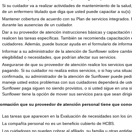
Si su cuidador va a realizar actividades de mantenimiento de la salu
de un enfermero titulado que diga que usted puede capacitar a su(s) 
Mantener cobertura de acuerdo con su Plan de servicios integrados. 
durante las ausencias de un cuidador.
Dar a su proveedor de atención instrucciones básicas y capacitació
realicen las tareas específicas. También se recomienda capacitación
cuidadores. Además, puede buscar ayuda en el formulario de inform
Informar a su administrador de la atención de Sunflower sobre camb
elegibilidad o necesidades, que podrían afectar sus servicios.
Asegurarse de que su proveedor de atención realice los servicios que
pagando. Si su cuidador no realiza estos servicios, o si hay una situ
confirmada, su administrador de la atención de Sunflower puede pedir
maneje usted estos problemas con sus cuidadores dependerá de usted.
Sunflower paga siguen no siendo provistos, o si usted sigue en una s
Sunflower tiene la opción de mover sus servicios para que sean dirigi
formación que su proveedor de atención personal tiene que cono
Las tareas que aparecen en la Evaluación de necesidades son los úni
La compañía personal no es un beneficio cubierto de HCBS.
Los cuidadores no pueden cobrar al afiliado, su familia u otras entid