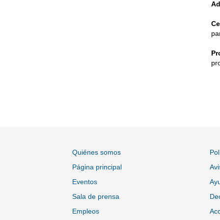
Ad
Ce
pa
Pr
pr
Quiénes somos
Pol
Página principal
Avi
Eventos
Ayu
Sala de prensa
Dec
Empleos
Acc