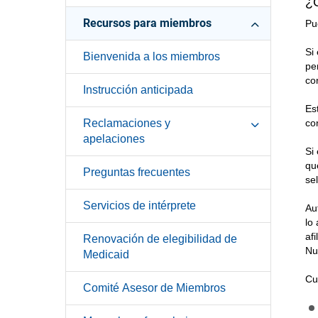
¿
Recursos para miembros
Pu
Si
Bienvenida a los miembros
pe
co
Instrucción anticipada
Es
Reclamaciones y
co
apelaciones
Si
qu
Preguntas frecuentes
se
Servicios de intérprete
Au
lo
af
Renovación de elegibilidad de
Nu
Medicaid
Cu
Comité Asesor de Miembros