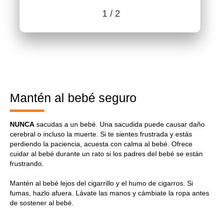
1
/ 2
Benefits content with slides.
Benefits section contains member benefits information.
Mantén al bebé seguro
NUNCA
sacudas a un bebé. Una sacudida puede causar daño
cerebral o incluso la muerte. Si te sientes frustrada y estás
perdiendo la paciencia, acuesta con calma al bebé. Ofrece
cuidar al bebé durante un rato si los padres del bebé se están
frustrando.
Mantén al bebé lejos del cigarrillo y el humo de cigarros. Si
fumas, hazlo afuera. Lávate las manos y cámbiate la ropa antes
de sostener al bebé.